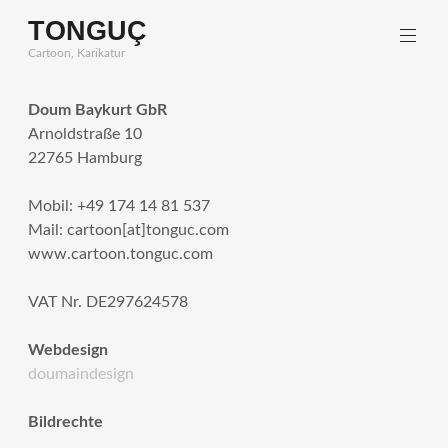
Zum
TONGUÇ
Inhalt
Cartoon, Karikatur
springen
Doum Baykurt GbR
Arnoldstraße 10
22765 Hamburg
Mobil: +49 174 14 81 537
Mail: cartoon[at]tonguc.com
www.cartoon.tonguc.com
VAT Nr. DE297624578
Webdesign
doumaindesign
Bildrechte